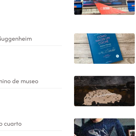
 Guggenheim
mino de museo
o cuarto