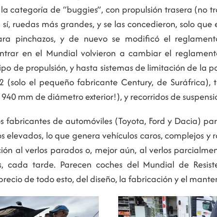
la categoría de “buggies”, con propulsión trasera (no tr
sí, ruedas más grandes, y se las concedieron, solo que 
 pinchazos, y de nuevo se modificó el reglamento
ntrar en el Mundial volvieron a cambiar el reglament
o de propulsión, y hasta sistemas de limitación de la po
 (solo el pequeño fabricante Century, de Suráfrica), 
 940 mm de diámetro exterior!), y recorridos de suspens
s fabricantes de automóviles (Toyota, Ford y Dacia) 
 elevados, lo que genera vehículos caros, complejos y r
ión al verlos parados o, mejor aún, al verlos parcialm
os, cada tarde. Parecen coches del Mundial de Resis
l precio de todo esto, del diseño, la fabricación y el ma