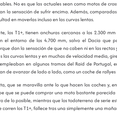
rables. No es que las actuales sean como motos de cross
o dan la sensación de sufrir encima. Además, comparadas 
ultad en moverlas incluso en las curvas lentas.
mate, los T1+, tienen anchuras cercanas a los 2.300 
en el entorno de los 4.700 mm, salvo el Dacia que 
que dan la sensación de que no caben ni en las rectas y
s las curvas lentas y en muchas de velocidad media, gi
se empleaban en algunos tramos del Raid de Portugal, e
n de avanzar de lado a lado, como un coche de rallyes s
ta, que se maravilla ante lo que hacen los coches y, e
abe que se puede comprar una moto bastante parecida a
o de lo posible, mientras que los todoterreno de serie es
 que corren los T1+, fallece tras una simplemente una mañ