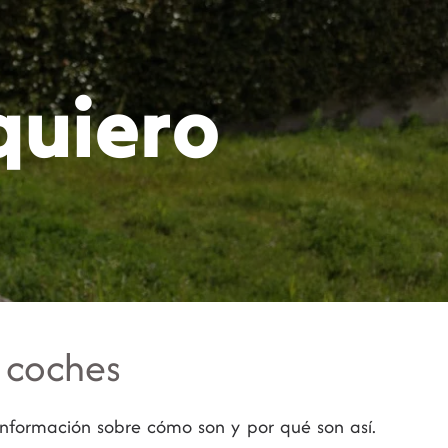
ategorías
Suscripción
Sobre mí
quiero
s coches
información sobre cómo son y por qué son así.