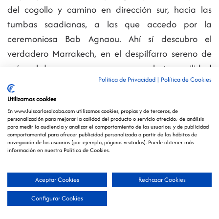
del cogollo y camino en dirección sur, hacia las
tumbas saadianas, a las que accedo por la
ceremoniosa Bab Agnaou. Ahí sí descubro el
verdadero Marrakech, en el despilfarro sereno de
mármol de carrara y muscarnas, en la tranquilidad
Política de Privacidad
|
Política de Cookies
del esplendor, en la integración de los edificios y los
jardines.
Utilizamos cookies
En www.luiscarlosalcoba.com utilizamos cookies, propias y de terceros, de
personalización para mejorar la calidad del producto o servicio ofrecido; de análisis
Como a base de
pastilla
en la azotea de un
para medir la audiencia y analizar el comportamiento de los usuarios; y de publicidad
restaurante discreto, y me despido de Marrakech
comportamental para ofrecer publicidad personalizada a partir de los hábitos de
navegación de los usuarios (por ejemplo, páginas visitadas). Puede obtener más
con una doble pena: por despedirme de una ciudad
información en nuestra Política de Cookies.
que me gusta, y porque me parece que está
dejando de gustarme.
Aceptar Cookies
Rechazar Cookies
Configurar Cookies