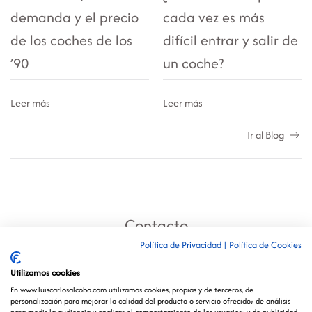
demanda y el precio
cada vez es más
de los coches de los
difícil entrar y salir de
’90
un coche?
Leer más
Leer más
Ir al Blog
Contacto
Política de Privacidad
|
Política de Cookies
Utilizamos cookies
En www.luiscarlosalcoba.com utilizamos cookies, propias y de terceros, de
Aviso Legal /
Política de Privacidad y Cookies /
personalización para mejorar la calidad del producto o servicio ofrecido; de análisis