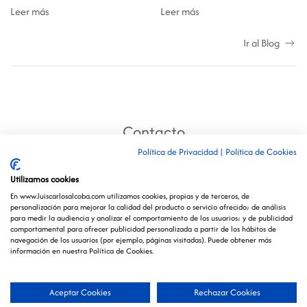
Leer más
Leer más
Ir al Blog
Contacto
Política de Privacidad
|
Política de Cookies
Utilizamos cookies
En www.luiscarlosalcoba.com utilizamos cookies, propias y de terceros, de
Aviso Legal /
Política de Privacidad y Cookies /
personalización para mejorar la calidad del producto o servicio ofrecido; de análisis
para medir la audiencia y analizar el comportamiento de los usuarios; y de publicidad
Política de Protección de Datos
comportamental para ofrecer publicidad personalizada a partir de los hábitos de
navegación de los usuarios (por ejemplo, páginas visitadas). Puede obtener más
información en nuestra Política de Cookies.
Sitio web creado y mantenido por
especialistasweb.es
Aceptar Cookies
Rechazar Cookies