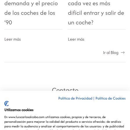
demanda y el precio
cada vez es más
de los coches de los
difícil entrar y salir de
’90
un coche?
Leer más
Leer más
Ir al Blog
Contacto
Política de Privacidad
|
Política de Cookies
Utilizamos cookies
En www.luiscarlosalcoba.com utilizamos cookies, propias y de terceros, de
Aviso Legal /
Política de Privacidad y Cookies /
personalización para mejorar la calidad del producto o servicio ofrecido; de análisis
para medir la audiencia y analizar el comportamiento de los usuarios; y de publicidad