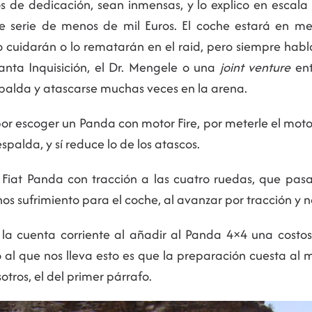
s de dedicación, sean inmensas, y lo explico en escala 
de serie de menos de mil Euros. El coche estará en m
 lo cuidarán o lo rematarán en el raid, pero siempre ha
anta Inquisición, el Dr. Mengele o una
joint venture
ent
palda y atascarse muchas veces en la arena.
 por escoger un Panda con motor Fire, por meterle el motor
spalda, y sí reduce lo de los atascos.
Fiat Panda con tracción a las cuatro ruedas, que pasa 
s sufrimiento para el coche, al avanzar por tracción y no
a cuenta corriente al añadir al Panda 4×4 una costo
 al que nos lleva esto es que la preparación cuesta al 
ros, el del primer párrafo.