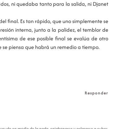
os, ni quedaba tanto para la salida, ni Djanet
del final. Es tan rápido, que uno simplemente se
ión interna, junto a la palidez, el temblor de
ntísima de ese posible final se evalúa de otro
 se piensa que habrá un remedio a tiempo.
Responder
esnudo en medio de la nada, enjabonarse y aclararse a cubos