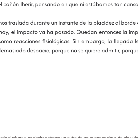
 cañón Iherir, pensando en que ni estábamos tan cansad
os traslada durante un instante de la placidez al borde 
hay, el impacto ya ha pasado. Quedan entonces la impres
omo reacciones fisiológicas. Sin embargo, la llegada le
masiado despacio, porque no se quiere admitir, porque
do ducharse, es decir: echarse un cubo de agua por encima, de pie y d