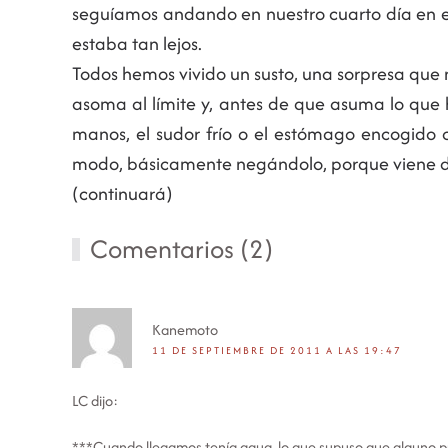
seguíamos andando en nuestro cuarto día en el
estaba tan lejos.
Todos hemos vivido un susto, una sorpresa que n
asoma al límite y, antes de que asuma lo que 
manos, el sudor frío o el estómago encogido c
modo, básicamente negándolo, porque viene de
(continuará)
Comentarios (2)
Kanemoto
11 DE SEPTIEMBRE DE 2011 A LAS 19:47
LC dijo:
***Cuando llegamos tenía agua, lo que supuso que alguno pu