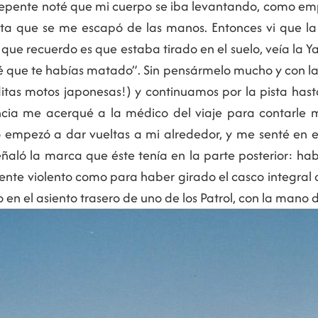
e repente noté que mi cuerpo se iba levantando, como e
sta que se me escapó de las manos. Entonces vi que la 
que recuerdo es que estaba tirado en el suelo, veía la
 que te habías matado”. Sin pensármelo mucho y con la
itas motos japonesas!) y continuamos por la pista has
ia me acerqué a la médico del viaje para contarle m
o empezó a dar vueltas a mi alrededor, y me senté en e
ló la marca que éste tenía en la parte posterior: habí
ente violento como para haber girado el casco integral
do en el asiento trasero de uno de los Patrol, con la man