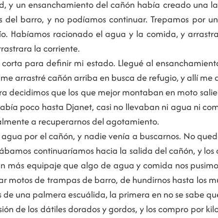
dad, y un ensanchamiento del cañón había creado una l
el barro, y no podíamos continuar. Trepamos por un l
 río. Habíamos racionado el agua y la comida, y arrast
rastrara la corriente.
a corta para definir mi estado. Llegué al ensanchami
me arrastré cañón arriba en busca de refugio, y allí me
 hora decidimos que los que mejor montaban en moto sa
abía poco hasta Djanet, casi no llevaban ni agua ni comi
almente a recuperarnos del agotamiento.
a agua por el cañón, y nadie venía a buscarnos. No qu
dábamos continuaríamos hacia la salida del cañón, y los
os. Sin más equipaje que algo de agua y comida nos pusi
ar motos de trampas de barro, de hundirnos hasta los m
 de una palmera escuálida, la primera en no se sabe qué 
ión de los dátiles dorados y gordos, y los compro por kilo