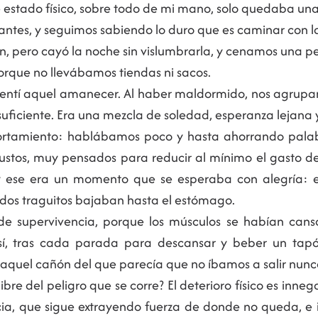
e estado físico, sobre todo de mi mano, solo quedaba una
guantes, y seguimos sabiendo lo duro que es caminar con 
ón, pero cayó la noche sin vislumbrarla, y cenamos una 
porque no llevábamos tiendas ni sacos.
e sentí aquel amanecer. Al haber maldormido, nos agrup
ficiente. Era una mezcla de soledad, esperanza lejana y 
rtamiento: hablábamos poco y hasta ahorrando palabr
justos, muy pensados para reducir al mínimo el gasto d
 y ese era un momento que se esperaba con alegría: e
dos traguitos bajaban hasta el estómago.
de supervivencia, porque los músculos se habían cans
 así, tras cada parada para descansar y beber un tap
aquel cañón del que parecía que no íbamos a salir nunc
ibre del peligro que se corre? El deterioro físico es inneg
ncia, que sigue extrayendo fuerza de donde no queda, e i